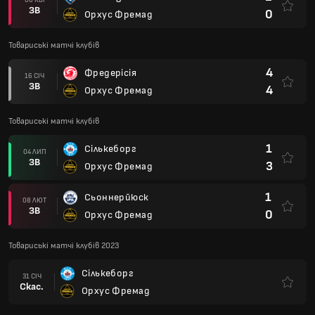
ЗВ
0
Орхус Фремад
Товариські матчі клубів
4
Фредерісія
16 СІЧ
ЗВ
4
Орхус Фремад
Товариські матчі клубів
1
Сількеборг
04 ЛИП
ЗВ
3
Орхус Фремад
1
Сьоннерйюск
08 ЛЮТ
ЗВ
0
Орхус Фремад
Товариські матчі клубів 2023
Сількеборг
31 СІЧ
Скас.
Орхус Фремад