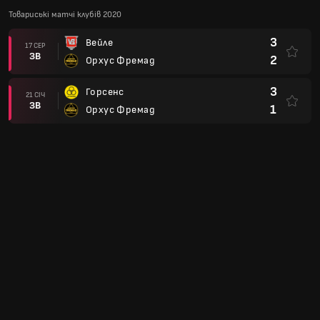
Товариські матчі клубів 2020
3
Вейле
17 СЕР
ЗВ
2
Орхус Фремад
3
Горсенс
21 СІЧ
ЗВ
1
Орхус Фремад