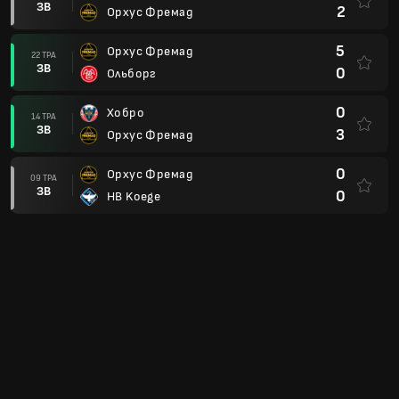
ЗВ
2
Орхус Фремад
5
Орхус Фремад
22 ТРА
ЗВ
0
Ольборг
0
Хобро
14 ТРА
ЗВ
3
Орхус Фремад
0
Орхус Фремад
09 ТРА
ЗВ
0
HB Koege