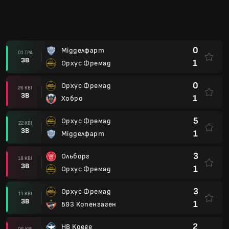
0
Мідделфарт
01 ТРА
ЗВ
1
Орхус Фремад
0
Орхус Фремад
26 КВІ
ЗВ
1
Хобро
5
Орхус Фремад
22 КВІ
ЗВ
1
Мідделфарт
3
Ольборг
18 КВІ
ЗВ
1
Орхус Фремад
3
Орхус Фремад
11 КВІ
ЗВ
1
Б93 Копенгаген
2
HB Koege
06 КВІ