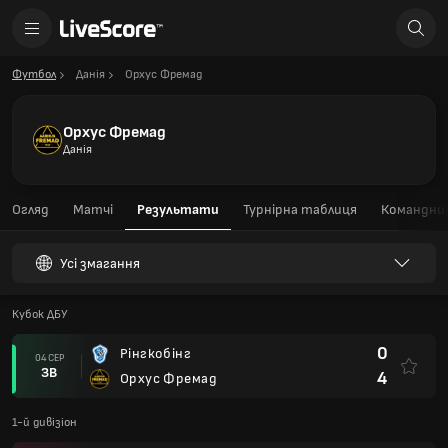
Футбол
Данія
Орхус Фремад
Орхус Фремад
Данія
Огляд
Матчі
Результати
Турнірна таблиця
Командний
Усі змагання
Кубок ДБУ
0
Рінгкобінг
04 СЕР
ЗВ
4
Орхус Фремад
1-й дивізіон