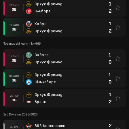
1
Орхус Фремад
31 ЛИП
ЗВ
2
Ольборг
1
Хобро
26 ЛИП
ЗВ
2
Орхус Фремад
Товариські матчі клубів
1
Виборг
17 ЛИП
ЗВ
0
Орхус Фремад
1
Орхус Фремад
08 ЛИП
ЗВ
0
Сількеборг
1
Орхус Фремад
26 ЧЕР
ЗВ
2
Бранн
1st Division 2025/2026
2
Б93 Копенгаген
30 ТРА