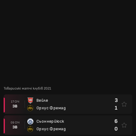
Товариські матчі клубів 2021
3
Вейле
17 СІЧ
ЗВ
1
Орхус Фремад
6
Сьоннерйюск
09 СІЧ
ЗВ
0
Орхус Фремад