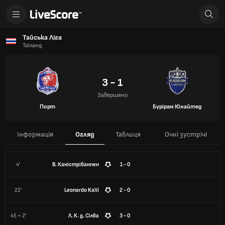
Тайська Ліга
Таїланд
3 - 1
Завершено
Порт
Бурірам Юнайтед
Інформація
Огляд
Таблиця
Очні зустрічі
4'
В. Каністрібанпен
1 - 0
22'
Leonardo Kalil
2 - 0
45 + 2'
Л. К. д. Сілва
3 - 0