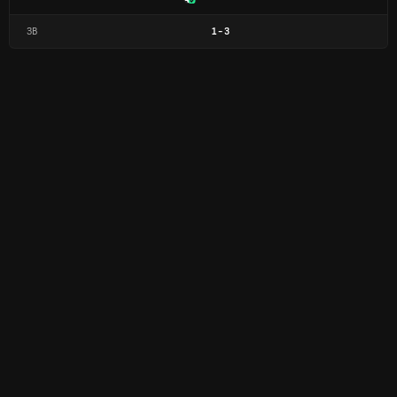
ЗВ
1
-
3