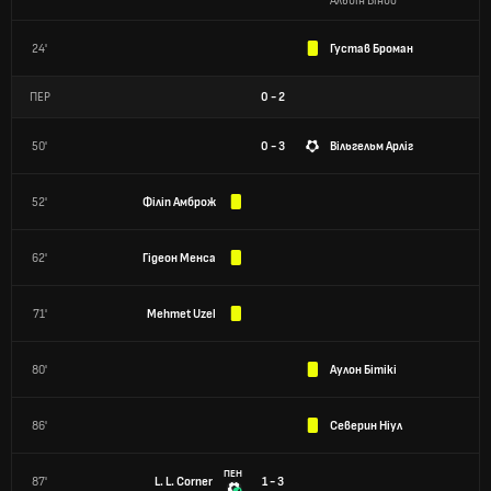
Альбін Вінбо
24'
Густав Броман
ПЕР
0
-
2
50'
0 - 3
Вільгельм Арліг
52'
Філіп Амброж
62'
Гідеон Менса
71'
Mehmet Uzel
80'
Аулон Бітікі
86'
Северин Ніул
ПЕН
87'
L. L. Corner
1 - 3