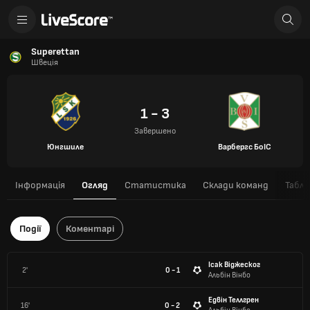
Superettan
Швеція
1 - 3
Завершено
Юнгшиле
Варбергс БоІС
Інформація
Огляд
Статистика
Склади команд
Табли
Події
Коментарі
Ісак Віджеског
2'
0 - 1
Альбін Вінбо
Едвін Теллгрен
16'
0 - 2