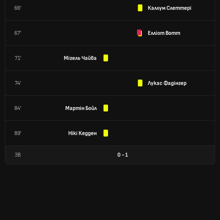
66'
Каллум Слеттері
67'
Елліот Вотт
71'
Мігель Чайва
74'
Лукас Фадінгер
84'
Мартін Бойл
89'
Нікі Кедден
ЗВ
0
-
1