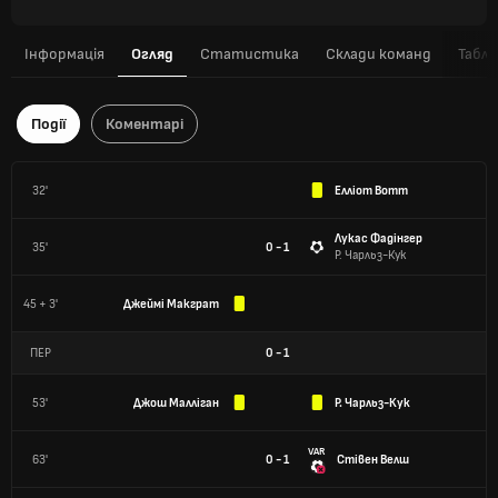
Інформація
Огляд
Статистика
Склади команд
Табли
Події
Коментарі
32'
Елліот Вотт
Лукас Фадінгер
35'
0 - 1
Р. Чарльз-Кук
45 + 3'
Джеймі Макграт
ПЕР
0
-
1
53'
Джош Малліган
Р. Чарльз-Кук
VAR
63'
0 - 1
Стівен Велш