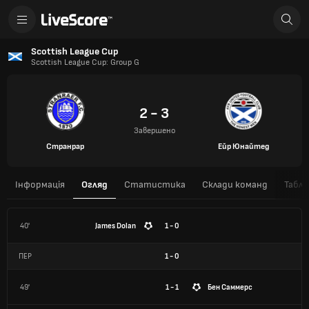
Scottish League Cup
Scottish League Cup: Group G
2 - 3
Завершено
Странрар
Ейр Юнайтед
Інформація
Огляд
Статистика
Склади команд
Табли
40'
James Dolan
1 - 0
ПЕР
1
-
0
49'
1 - 1
Бен Саммерс