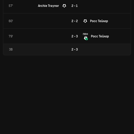
57'
Archie Traynor
2 - 1
60'
2 - 2
Росс Тейлор
ПЕН
79'
2 - 3
Росс Тейлор
ЗВ
2
-
3