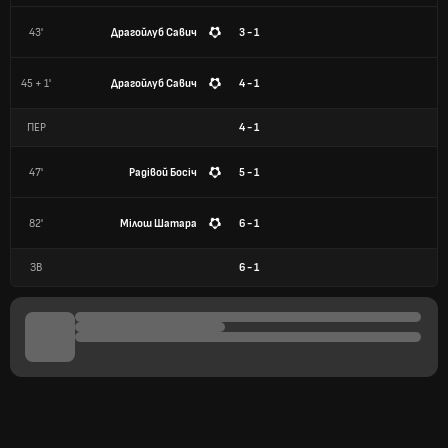
43'
Драгойлуб Савич
3 - 1
45 + 1'
Драгойлуб Савич
4 - 1
ПЕР
4
-
1
47'
Радівой Босіч
5 - 1
82'
Мілош Шатара
6 - 1
ЗВ
6
-
1