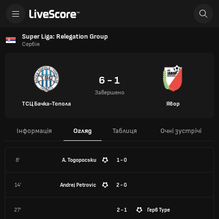
Super Liga: Relegation Group
Сербія
6 - 1
Завершено
ТСЦ Бачка-Топола
Явор
Інформація
Огляд
Таблиця
Очні зустрічі
8'
А. Тодороськи
1 - 0
14'
Andrej Petrovic
2 - 0
27'
2 - 1
Герв Туре