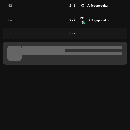
52'
2 - 1
А. Тодороськи
ПЕН
64'
2 - 2
А. Тодороськи
ЗВ
2
-
2