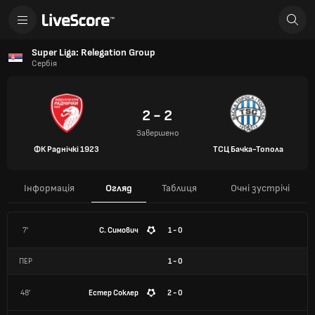
Super Liga: Relegation Group
Сербія
2 - 2
Завершено
ФК Раднічкі 1923
ТСЦ Бачка-Топола
Інформація
Огляд
Таблиця
Очні зустрічі
7'
С. Симович
1 - 0
ПЕР
1
-
0
48'
Естер Соклер
2 - 0