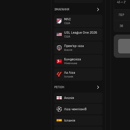
45 + 2'
ЗМАГАННЯ
ПЕР
МЛС
США
ЗВ
USL League One 2026
США
Прем'єр-ліга
Англія
Бундесліга
Німеччина
Ла Ліга
Іспанія
РЕГІОН
Англія
Ліга чемпіонів
Іспанія