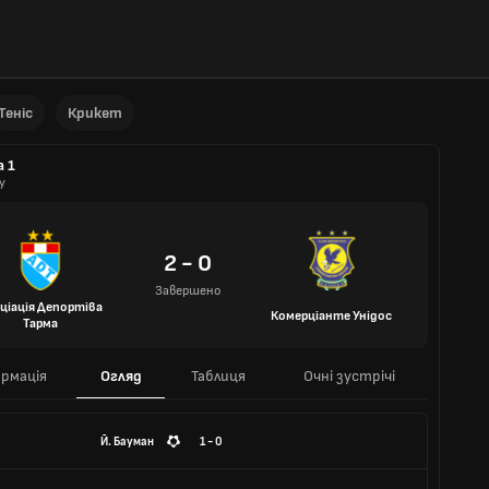
Теніс
Крикет
а 1
у
2 - 0
Завершено
ціація Депортіва
Комерціанте Унідос
Тарма
рмація
Огляд
Таблиця
Очні зустрічі
Й. Бауман
1 - 0