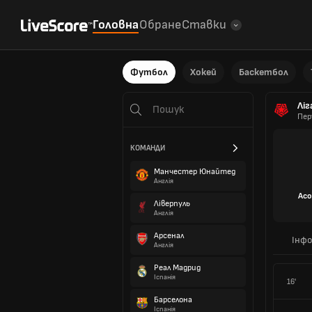
Головна
Обране
Ставки
Футбол
Хокей
Баскетбол
Ліг
Пер
КОМАНДИ
Манчестер Юнайтед
Англія
Асо
Ліверпуль
Англія
Арсенал
Інфо
Англія
Реал Мадрид
Іспанія
16'
Барселона
Іспанія