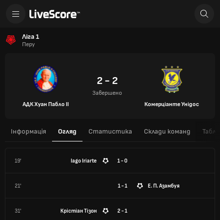
Ліга 1
Перу
2 - 2
Завершено
АДК Хуан Пабло II
Комерціанте Унідос
Інформація
Огляд
Статистика
Склади команд
Табли
19'
Iago Iriarte
1 - 0
21'
1 - 1
Е. П. Азамбуя
31'
Крістіан Тізон
2 - 1