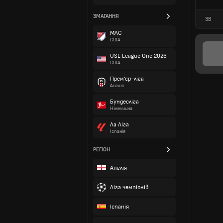
ЗМАГАННЯ
ЗВ
МЛС
США
USL League One 2026
США
Прем'єр-ліга
Англія
Бундесліга
Німеччина
Ла Ліга
Іспанія
РЕГІОН
Англія
Ліга чемпіонів
Іспанія