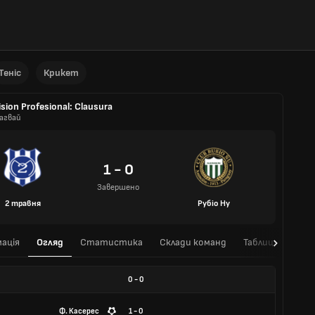
Теніс
Крикет
ision Profesional: Clausura
агвай
1 - 0
Завершено
2 травня
Рубіо Ну
ація
Огляд
Статистика
Склади команд
Таблиця
Очні
0
-
0
Ф. Касерес
1 - 0