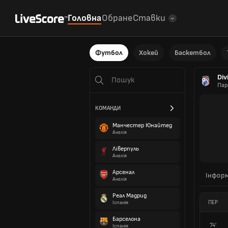
Головна
Обране
Ставки
Футбол
Хокей
Баскетбол
Div
Пар
КОМАНДИ
Манчестер Юнайтед
Англія
Ліверпуль
Англія
Арсенал
Інформ
Англія
Реал Мадрид
ПЕР
Іспанія
Барселона
74'
Іспанія