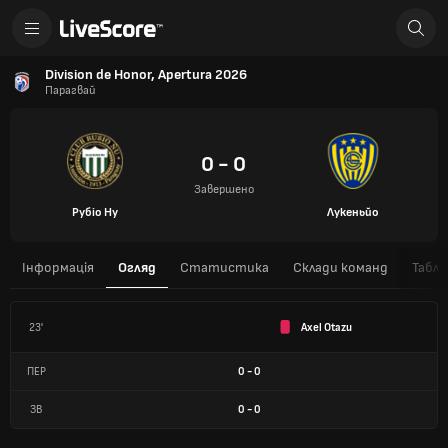
Division de Honor, Apertura 2026
Парагвай
0 - 0
Завершено
Рубіо Ну
Лукеньйо
Інформація
Огляд
Статистика
Склади команд
Табли
23'
Axel Otazu
ПЕР
0
-
0
ЗВ
0
-
0