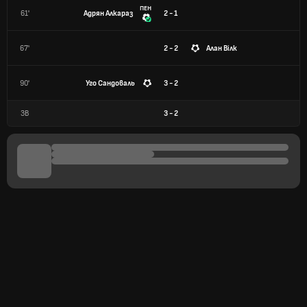
ПЕН
61'
Адрян Алкараз
2 - 1
67'
2 - 2
Алан Вілк
90'
Уго Сандоваль
3 - 2
ЗВ
3
-
2