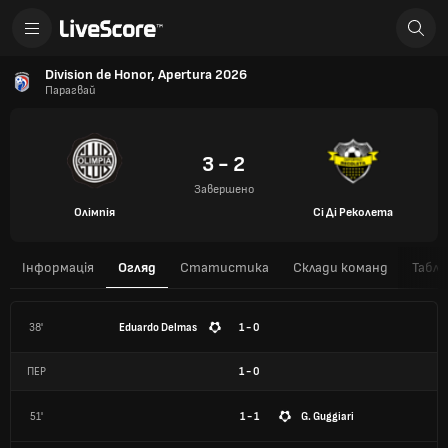
Division de Honor, Apertura 2026
Парагвай
3 - 2
Завершено
Олімпія
Сі Ді Реколета
Інформація
Огляд
Статистика
Склади команд
Табли
38'
Eduardo Delmas
1 - 0
ПЕР
1
-
0
51'
1 - 1
G. Guggiari