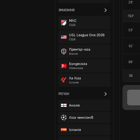
29'
ЗМАГАННЯ
ПЕР
МЛС
США
53'
USL League One 2026
США
61'
Прем'єр-ліга
Англія
68'
Бундесліга
Німеччина
ЗВ
Ла Ліга
Іспанія
РЕГІОН
Англія
Ліга чемпіонів
Іспанія