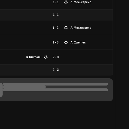
1 - 1
Л. Мельгарехо
1
-
1
1 - 2
Л. Мельгарехо
1 - 3
А. Фретес
В. Кінтані
2 - 3
2
-
3