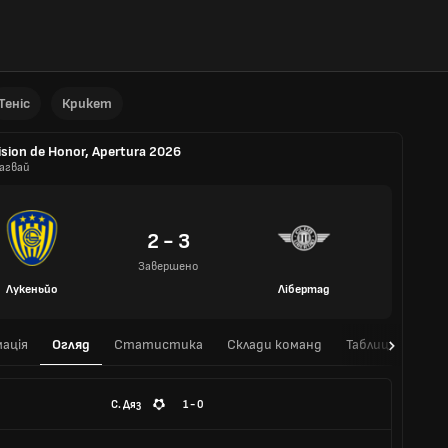
Теніс
Крикет
ision de Honor, Apertura 2026
агвай
2 - 3
Завершено
Лукеньйо
Лібертад
ація
Огляд
Статистика
Склади команд
Таблиця
Очні
С. Дяз
1 - 0