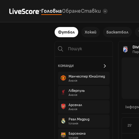
Головна
Обране
Ставки
Футбол
Хокей
Баскетбол
Div
Пар
КОМАНДИ
Манчестер Юнайтед
Англія
Ліверпуль
Англія
Арсенал
Інформ
Англія
Реал Мадрид
Іспанія
25'
Барселона
Іспанія