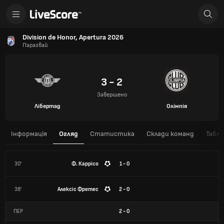
Division de Honor, Apertura 2026
Парагвай
3 - 2
Завершено
Лібертад
Олімпія
Інформація
Огляд
Статистика
Склади команд
Табли
30'
Ф. Каррісо
1 - 0
38'
Алексіс Фретес
2 - 0
ПЕР
2
-
0