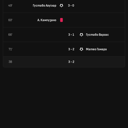
49'
Густаво Агуілар
3 - 0
60'
А. Кампузано
66'
3 - 1
Густаво Варгас
71'
3 - 2
Матео Гамара
ЗВ
3
-
2