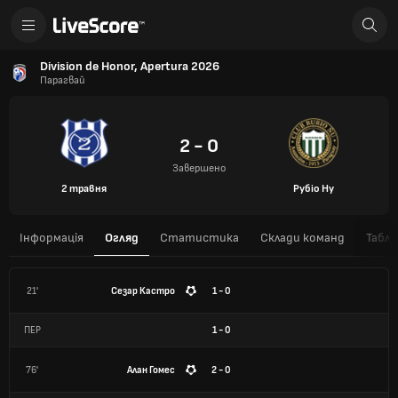
Division de Honor, Apertura 2026
Парагвай
2 - 0
Завершено
2 травня
Рубіо Ну
Інформація
Огляд
Статистика
Склади команд
Табли
21'
Сезар Кастро
1 - 0
ПЕР
1
-
0
76'
Алан Гомес
2 - 0