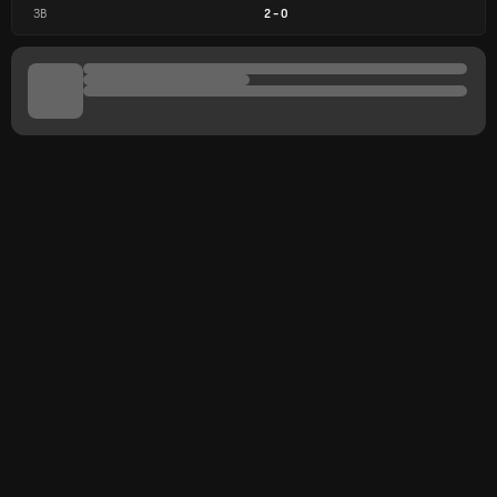
ЗВ
2
-
0