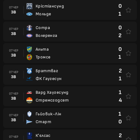
0
Крістіансунд
07 ЧЕР
ЗВ
1
Мольде
0
Сотра
07 ЧЕР
ЗВ
2
Волеренга
0
Альта
07 ЧЕР
ЗВ
1
Тромсе
2
Браттваг
07 ЧЕР
ЗВ
1
ФК Гаугесун
1
Вард Хаугесунд
07 ЧЕР
ЗВ
4
Стремсгодсет
1
Гьйовик-Лін
07 ЧЕР
ЗВ
0
Старт
2
К'єлсас
07 ЧЕР