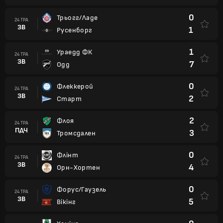
0
Трьогг/Ладе
24 ТРА
ЗВ
1
Русенборг
1
Ураедд ФК
24 ТРА
ЗВ
7
Одд
0
Флеккерой
24 ТРА
ЗВ
2
Старт
2
Флоя
24 ТРА
ПДЧ
3
Тромсдален
0
Флінт
24 ТРА
ЗВ
4
Орн-Хортен
0
Форус/Гаузель
24 ТРА
ЗВ
5
Вікінг