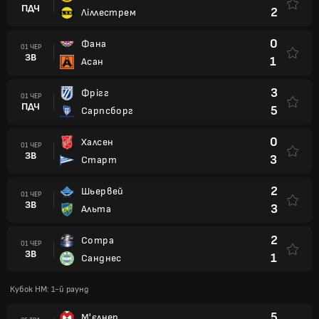
ПДЧ
2
Ліллестрем
0
Фана
01 ЧЕР
ЗВ
1
Асан
3
Фрігг
01 ЧЕР
ПДЧ
5
Сарпсборг
0
Халсен
01 ЧЕР
ЗВ
3
Старт
2
Шьервей
01 ЧЕР
ЗВ
3
Альта
2
Сотра
01 ЧЕР
ЗВ
1
Санднес
Кубок НМ: 1-й раунд
5
М'єлнер