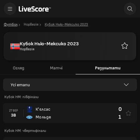
Футбол
Норвегія
Кубок Нью-Мексико 2023
Кубок Нью-Мексико 2023
Норвегія
Улюблен
Огляд
Матчі
Результати
Усі етапи
Кубок НМ: півфінали
0
К'єлсас
27 ВЕР
ЗВ
1
Мольде
Кубок НМ: чвертьфінали