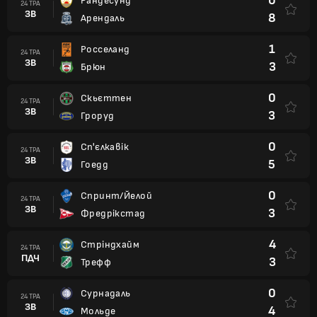
0
Рандесунд
24 ТРА
ЗВ
8
Арендаль
1
Росселанд
24 ТРА
ЗВ
3
Брюн
0
Скьєттен
24 ТРА
ЗВ
3
Гроруд
0
Сп'єлкавік
24 ТРА
ЗВ
5
Гоедд
0
Спринт/Йелой
24 ТРА
ЗВ
3
Фредрікстад
4
Стріндхайм
24 ТРА
ПДЧ
3
Трефф
0
Сурнадаль
24 ТРА
ЗВ
4
Мольде