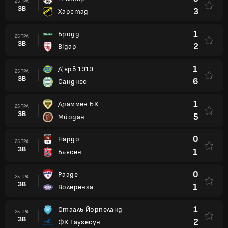
25 ТРА
ЗВ
3
Харстад
1
Бродд
25 ТРА
ЗВ
2
Відар
1
Д'єрв 1919
25 ТРА
ЗВ
6
Санднес
1
Драммен БК
25 ТРА
ЗВ
5
Мйодан
0
Нардо
25 ТРА
ЗВ
1
Бьясен
0
Рааде
25 ТРА
ЗВ
1
Волеренга
1
Стааль Йорпеланд
25 ТРА
ЗВ
2
ФК Гаугесун