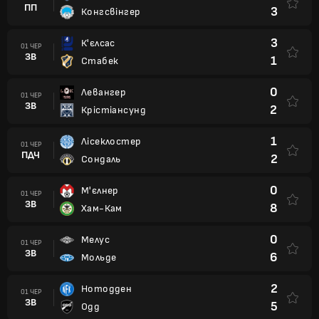
ПП
3
Конгсвінгер
3
К'єлсас
01 ЧЕР
ЗВ
1
Стабек
0
Левангер
01 ЧЕР
ЗВ
2
Крістіансунд
1
Лісеклостер
01 ЧЕР
ПДЧ
2
Сондаль
0
М'єлнер
01 ЧЕР
ЗВ
8
Хам-Кам
0
Мелус
01 ЧЕР
ЗВ
6
Мольде
2
Нотодден
01 ЧЕР
ЗВ
5
Одд