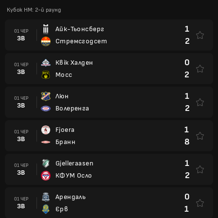
Кубок НМ: 2-й раунд
1
Айк-Тьонсберг
01 ЧЕР
ЗВ
2
Стремсгодсет
0
Квік Халден
01 ЧЕР
ЗВ
2
Мосс
1
Люн
01 ЧЕР
ЗВ
2
Волеренга
1
Fjoera
01 ЧЕР
ЗВ
8
Бранн
1
Gjelleraasen
01 ЧЕР
ЗВ
2
КФУМ Осло
0
Арендаль
01 ЧЕР
ЗВ
1
Єрв