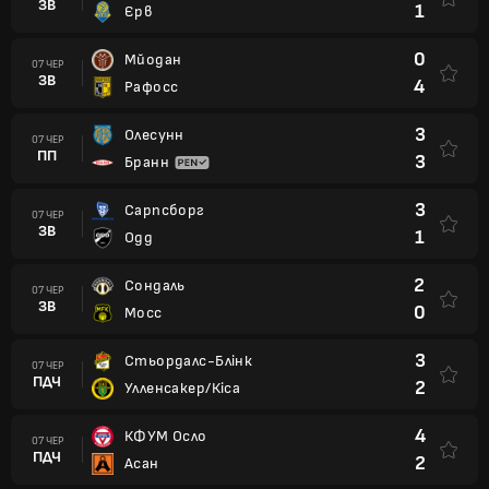
ЗВ
1
Єрв
0
Мйодан
07 ЧЕР
ЗВ
4
Рафосс
3
Олесунн
07 ЧЕР
ПП
3
Бранн
3
Сарпсборг
07 ЧЕР
ЗВ
1
Одд
2
Сондаль
07 ЧЕР
ЗВ
0
Мосс
3
Стьордалс-Блінк
07 ЧЕР
ПДЧ
2
Улленсакер/Кіса
4
КФУМ Осло
07 ЧЕР
ПДЧ
2
Асан