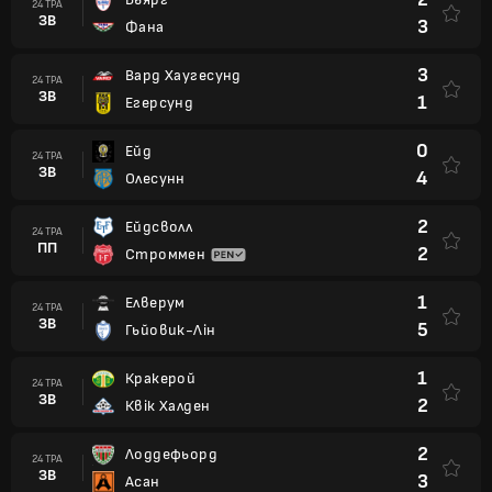
24 ТРА
ЗВ
3
Фана
3
Вард Хаугесунд
24 ТРА
ЗВ
1
Егерсунд
0
Ейд
24 ТРА
ЗВ
4
Олесунн
2
Ейдсволл
24 ТРА
ПП
2
Строммен
1
Елверум
24 ТРА
ЗВ
5
Гьйовик-Лін
1
Кракерой
24 ТРА
ЗВ
2
Квік Халден
2
Лоддефьорд
24 ТРА
ЗВ
3
Асан