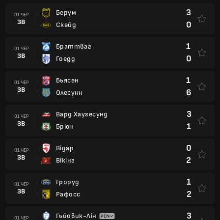
3
Берум
01 ЧЕР
ЗВ
0
Скейд
1
Браттваг
01 ЧЕР
ЗВ
0
Гоедд
1
Бьясен
01 ЧЕР
ЗВ
6
Олесунн
3
Вард Хаугесунд
01 ЧЕР
ЗВ
1
Брюн
0
Відар
01 ЧЕР
ЗВ
2
Вікінг
1
Гроруд
01 ЧЕР
ЗВ
2
Рафосс
3
Гьйовик-Лін
01 ЧЕР