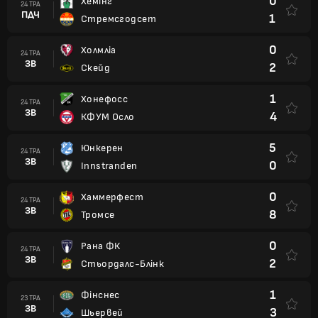
0
Хемінг
24 ТРА
ПДЧ
1
Стремсгодсет
0
Холмліа
24 ТРА
ЗВ
2
Скейд
1
Хонефосс
24 ТРА
ЗВ
4
КФУМ Осло
5
Юнкерен
24 ТРА
ЗВ
0
Innstranden
0
Хаммерфест
24 ТРА
ЗВ
8
Тромсе
0
Рана ФК
24 ТРА
ЗВ
2
Стьордалс-Блінк
1
Фінснес
23 ТРА
ЗВ
3
Шьервей