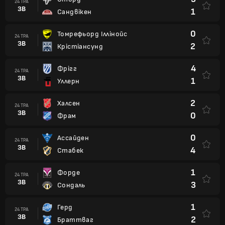
24 ТРА
ЗВ
1
Сандвікен
0
Томрефьорд Іллінойс
24 ТРА
ЗВ
2
Крістіансунд
4
Фрігг
24 ТРА
ЗВ
1
Уллерн
2
Халсен
24 ТРА
ЗВ
0
Фрам
0
Ассайден
24 ТРА
ЗВ
4
Стабек
1
Форде
24 ТРА
ЗВ
3
Сондаль
1
Герд
24 ТРА
ЗВ
2
Браттваг