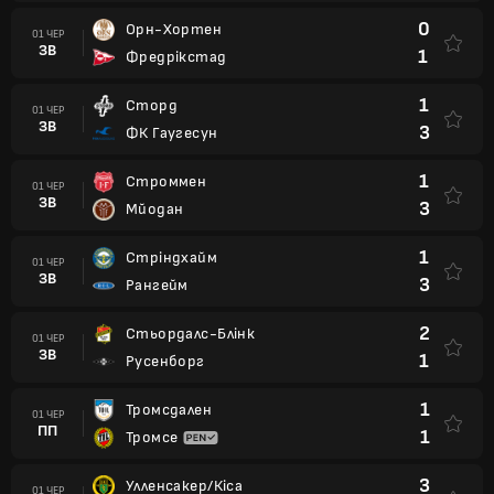
0
Орн-Хортен
01 ЧЕР
ЗВ
1
Фредрікстад
1
Сторд
01 ЧЕР
ЗВ
3
ФК Гаугесун
1
Строммен
01 ЧЕР
ЗВ
3
Мйодан
1
Стріндхайм
01 ЧЕР
ЗВ
3
Рангейм
2
Стьордалс-Блінк
01 ЧЕР
ЗВ
1
Русенборг
1
Тромсдален
01 ЧЕР
ПП
1
Тромсе
3
Улленсакер/Кіса
01 ЧЕР