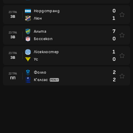
0
Нордстранд
23 ТРА
ЗВ
1
Люн
7
Альта
23 ТРА
ЗВ
0
Боссекоп
1
Лісеклостер
23 ТРА
ЗВ
0
Ус
2
Фолло
22 ТРА
ПП
2
К'єлсас