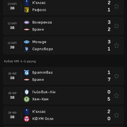
2
К'єлсас
13 ЛИП
ЗВ
1
Рафосс
3
Волеренга
12 ЛИП
ЗВ
2
Бранн
3
Мольде
12 ЛИП
ЗВ
1
Сарпсборг
Кубок НМ: 4-й раунд
1
Браттваг
28 ЧЕР
ЗВ
7
Бранн
0
Гьйовик-Лін
28 ЧЕР
ЗВ
5
Хам-Кам
2
К'єлсас
28 ЧЕР
ЗВ
0
КФУМ Осло