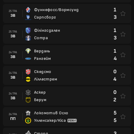
1
Фуннефосс/Вормсунд
25 ТРА
ЗВ
3
Сарпсборг
1
Філінгсдален
25 ТРА
ЗВ
3
Сотра
1
Вердаль
24 ТРА
ЗВ
4
Рангейм
0
Скедсмо
24 ТРА
ЗВ
4
Ліллестрем
0
Аскер
24 ТРА
ЗВ
2
Берум
5
Локомотив Осло
24 ТРА
ПП
5
Улленсакер/Кіса
3
Сторд