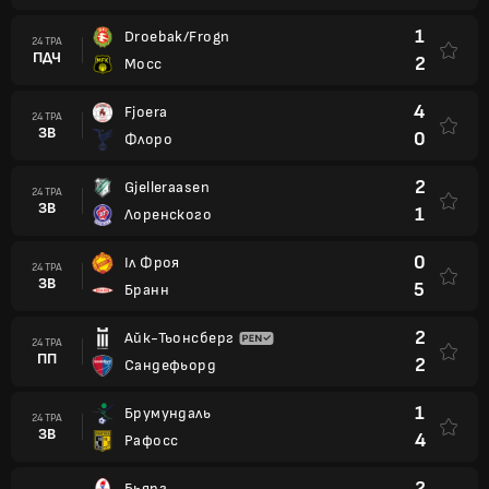
1
Droebak/Frogn
24 ТРА
ПДЧ
2
Мосс
4
Fjoera
24 ТРА
ЗВ
0
Флоро
2
Gjelleraasen
24 ТРА
ЗВ
1
Лоренского
0
Іл Фроя
24 ТРА
ЗВ
5
Бранн
2
Айк-Тьонсберг
24 ТРА
ПП
2
Сандефьорд
1
Брумундаль
24 ТРА
ЗВ
4
Рафосс
2
Бьярг