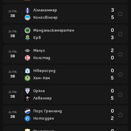
3
Ліллехаммер
24 ТРА
ЗВ
5
Конгсвінгер
0
Мандальскамератен
24 ТРА
ЗВ
3
Єрв
2
Мелус
24 ТРА
ЗВ
0
Колстад
0
Нібергсунд
24 ТРА
ЗВ
5
Хам-Кам
0
Оркла
24 ТРА
ЗВ
5
Левангер
0
Порс Гренланд
24 ТРА
ЗВ
2
Нотодден