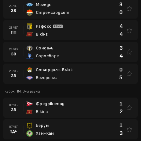
3
Мольде
28 ЧЕР
ЗВ
0
Стремсгодсет
4
Рафосс
28 ЧЕР
ПП
4
Вікінг
3
Сондаль
28 ЧЕР
ЗВ
4
Сарпсборг
0
Стьордалс-Блінк
28 ЧЕР
ЗВ
5
Волеренга
Кубок НМ: 3-й раунд
1
Фредрікстад
07 ЧЕР
ЗВ
2
Вікінг
1
Берум
07 ЧЕР
ПДЧ
3
Хам-Кам