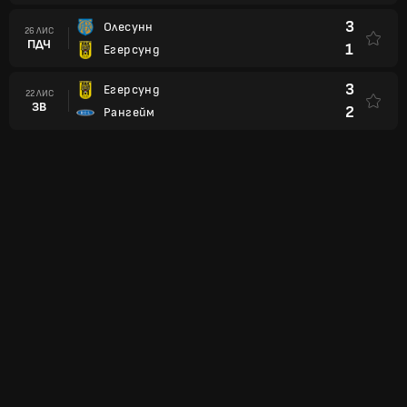
3
Олесунн
26 ЛИС
ПДЧ
1
Егерсунд
3
Егерсунд
22 ЛИС
ЗВ
2
Рангейм