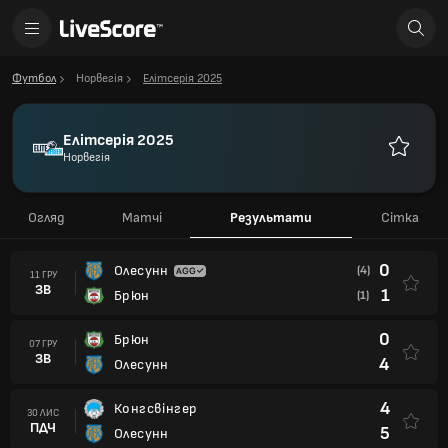
Футбол
Норвегія
Елітсерія 2025
Елітсерія 2025
Норвегія
Улюблен
Огляд
Матчі
Результати
Сітка
0
Олесунн
(4)
11 ГРУ
ЗВ
1
Брюн
(1)
0
Брюн
07 ГРУ
ЗВ
4
Олесунн
4
Конгсвінгер
30 ЛИС
ПДЧ
5
Олесунн