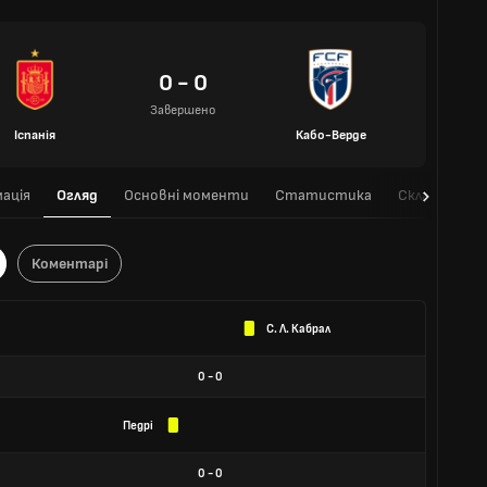
0 - 0
Завершено
Іспанія
Кабо-Верде
ація
Огляд
Основні моменти
Статистика
Склади кома
Коментарі
С. Л. Кабрал
0
-
0
Педрі
0
-
0