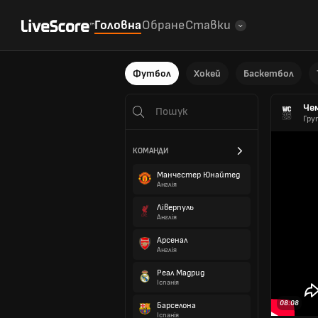
Головна
Обране
Ставки
Футбол
Хокей
Баскетбол
Че
Гру
КОМАНДИ
Манчестер Юнайтед
Англія
Ліверпуль
Англія
Арсенал
Англія
Реал Мадрид
Іспанія
08:08
Барселона
Іспанія