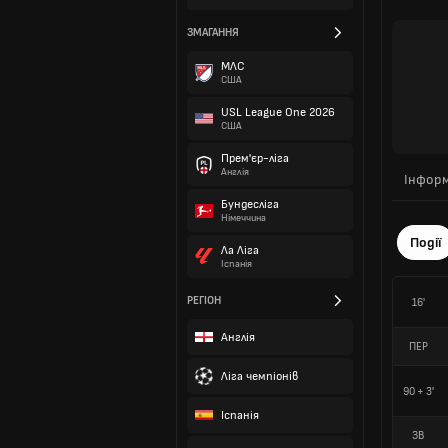
ЗМАГАННЯ
МЛС
США
USL League One 2026
США
Прем'єр-ліга
Англія
Інформ
Бундесліга
Німеччина
Події
Ла Ліга
Іспанія
РЕГІОН
16'
Англія
ПЕР
Ліга чемпіонів
90 + 3'
Іспанія
ЗВ