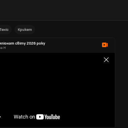
Теніс
Крикет
мпіонат світу 2026 року
па H