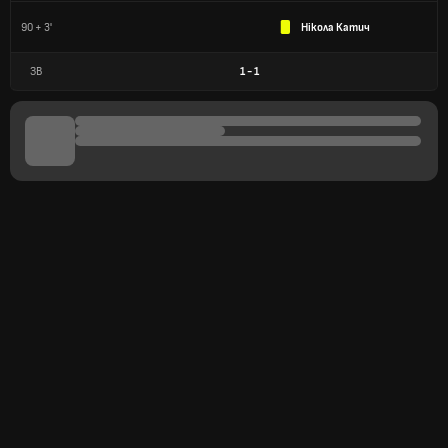
90 + 3'
Нікола Катич
ЗВ
1
-
1