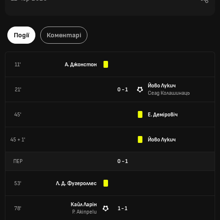
Події
Коментарі
11'
А. Джонстон
Йово Лукич
21'
0 - 1
Сеад Колашинаць
45'
Е. Деміровіч
45 + 1'
Йово Лукич
ПЕР
0
-
1
53'
Л. Д. Фугероллес
Кайл Ларін
78'
1 - 1
P. Akinpelu