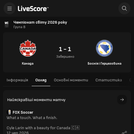
Чемпіонат світу 2026 року
Група B
1 - 1
Завершено
Канада
Боснія і Герцеговина
Інформація
Огляд
Основні моменти
Статистика
Ск
Найяскравіші моменти матчу
FOX Soccer
What a touch. What a finish.
Cyle Larin with a beauty for Canada 🇨🇦
12 чер 2026