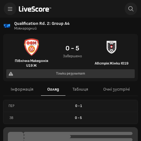
Qualification Rd. 2: Group A4
Міжнародний
0 - 5
Завершено
Північна Македонія
Австрія Жінки Ю19
U19 Ж
Тільки результат
Інформація
Огляд
Таблиця
Очні зустрічі
ПЕР
0
-
1
ЗВ
0
-
5