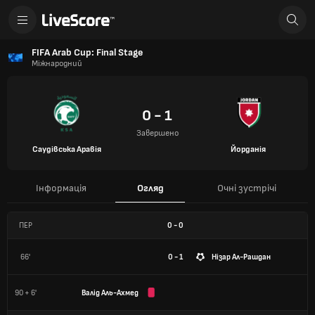
FIFA Arab Cup: Final Stage
Міжнародний
0 - 1
Завершено
Саудівська Аравія
Йорданія
Інформація
Огляд
Очні зустрічі
ПЕР
0
-
0
66'
0 - 1
Нізар Ал-Рашдан
90 + 6'
Валід Аль-Ахмед