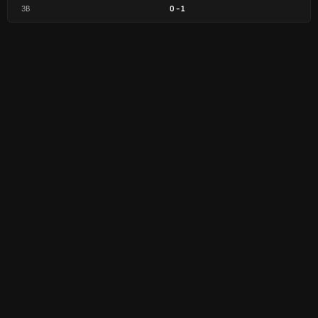
ЗВ
0
-
1