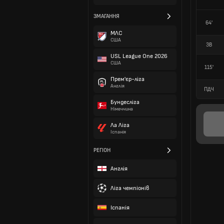
ЗМАГАННЯ
64'
МЛС
США
ЗВ
USL League One 2026
США
115'
Прем'єр-ліга
Англія
ПДЧ
Бундесліга
Німеччина
Ла Ліга
Іспанія
РЕГІОН
Англія
Ліга чемпіонів
Іспанія