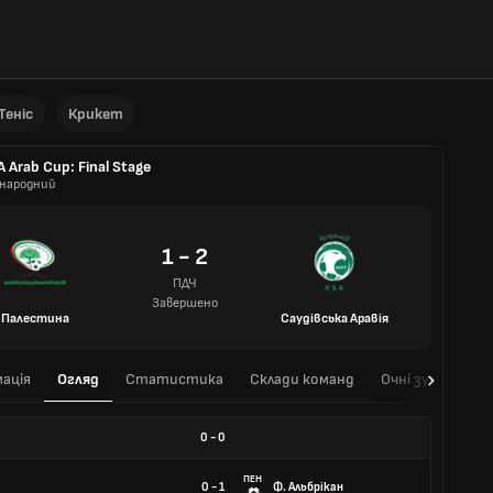
Теніс
Крикет
A Arab Cup: Final Stage
народний
1 - 2
ПДЧ
Завершено
Палестина
Саудівська Аравія
ація
Огляд
Статистика
Склади команд
Очні зустрічі
0
-
0
ПЕН
0 - 1
Ф. Альбрікан