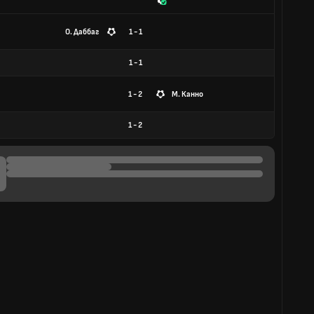
О. Даббаг
1 - 1
1
-
1
1 - 2
М. Канно
1
-
2