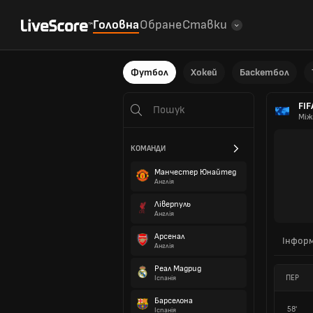
Головна
Обране
Ставки
Футбол
Хокей
Баскетбол
FIF
Між
КОМАНДИ
Манчестер Юнайтед
Англія
Ліверпуль
Англія
Арсенал
Інформ
Англія
Реал Мадрид
ПЕР
Іспанія
Барселона
58'
Іспанія