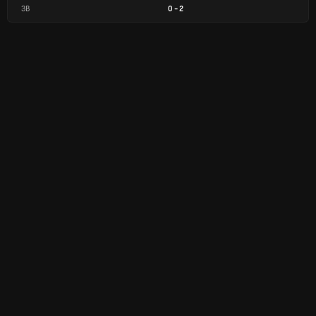
ЗВ
0
-
2