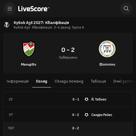
Кубок Азії 2027: Кваліфікація
Кубок Азії: Кваліфікація: 3-й раунд: Група A
0 - 2
Завершено
Мальдіви
Філіппіни
Інформація
Огляд
Склади команд
Таблиця
Очні зустрі
25'
0 - 1
Й. Табінас
37'
0 - 2
Сандро Рейес
ПЕР
0
-
2