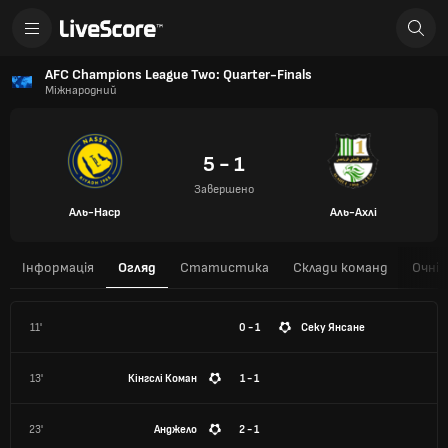
AFC Champions League Two: Quarter-Finals
Міжнародний
5 - 1
Завершено
Аль-Наср
Аль-Ахлі
Інформація
Огляд
Статистика
Склади команд
Очні 
11'
0 - 1
Секу Янсане
13'
Кінгслі Коман
1 - 1
23'
Анджело
2 - 1