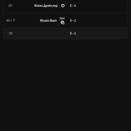
65'
Юліан Дракслер
2 - 1
ПЕН
90 + 7'
Мішел Влап
3 - 1
ЗВ
3
-
1