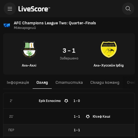
AFC Champions League Two: Quarter-Finals
Міжнародний
3 - 1
Завершено
Аль-Ахлі
Аль-Хуссейн Ірбід
Інформація
Огляд
Статистика
Склади команд
Очні 
2'
Ерік Еспосіто
1 - 0
21'
1 - 1
Юсеф Каші
ПЕР
1
-
1