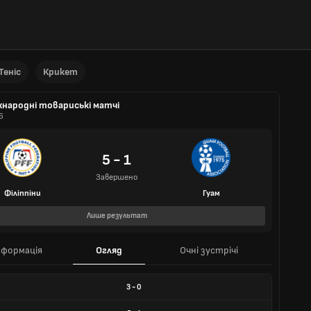
Теніс
Крикет
жнародні товариські матчі
6
5 - 1
Завершено
Філіппіни
Гуам
Лише результат
нформація
Огляд
Очні зустрічі
3
-
0