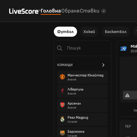
Головна
Обране
Ставки
Футбол
Хокей
Баскетбол
Мі
202
КОМАНДИ
Манчестер Юнайтед
Англія
Ліверпуль
Англія
Арсенал
Англія
І
Реал Мадрид
Іспанія
ПЕР
Барселона
Іспанія