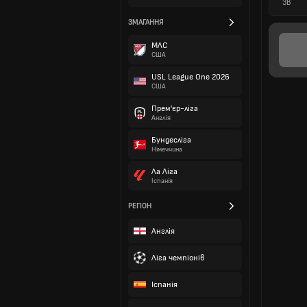
ЗВ
ЗМАГАННЯ
МЛС
США
USL League One 2026
США
Прем'єр-ліга
Англія
Бундесліга
Німеччина
Ла Ліга
Іспанія
РЕГІОН
Англія
Ліга чемпіонів
Іспанія