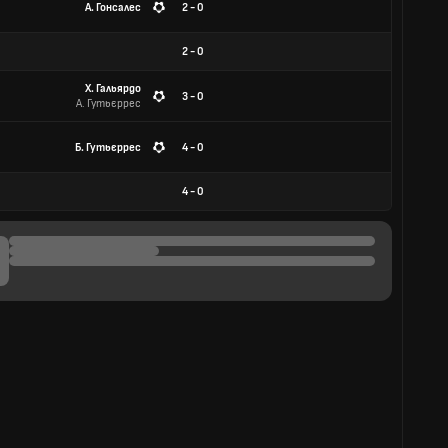
А. Гонсалес
2 - 0
2
-
0
Х. Гальярдо
3 - 0
А. Гутьєррес
Б. Гутьєррес
4 - 0
4
-
0