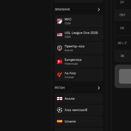
24'
ЗМАГАННЯ
ПЕР
МЛС
США
59'
USL League One 2026
США
90 + 2'
Прем'єр-ліга
Англія
ЗВ
Бундесліга
Німеччина
Ла Ліга
Іспанія
РЕГІОН
Англія
Ліга чемпіонів
Іспанія