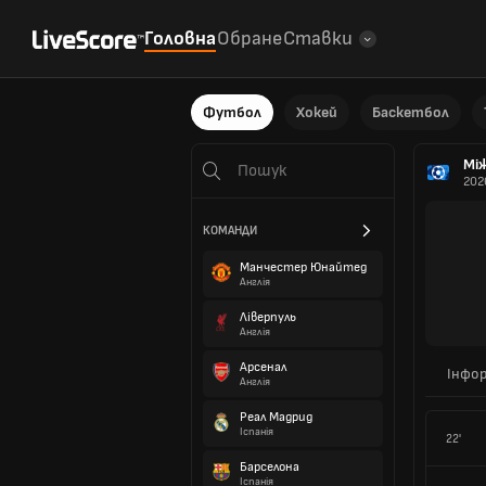
Головна
Обране
Ставки
Футбол
Хокей
Баскетбол
Мі
202
КОМАНДИ
Манчестер Юнайтед
Англія
Ліверпуль
Англія
Арсенал
Інфор
Англія
Реал Мадрид
Іспанія
22'
Барселона
Іспанія