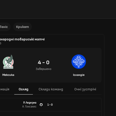
Теніс
Крикет
жнародні товариські матчі
6
4 - 0
Завершено
Мексика
Ісландія
мація
Огляд
Склади команд
Очні зустрічі
Р. Ледезма
1 - 0
А. Гонсалес