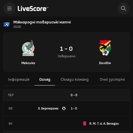
Міжнародні товариські матчі
2026
1 - 0
Завершено
Мексика
Болівія
Інформація
Огляд
Склади команд
Очні зустрічі
ПЕР
0
-
0
68'
Х. Бертераме
1 - 0
84'
R. M. T. d. A. Benegas