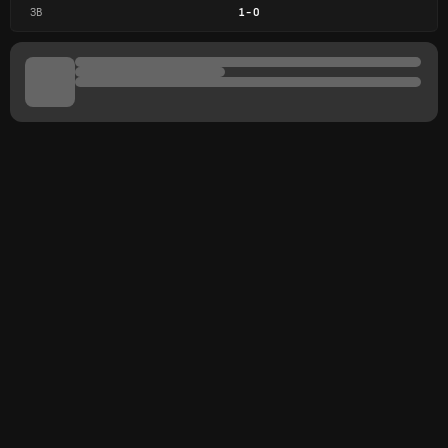
ЗВ
1
-
0