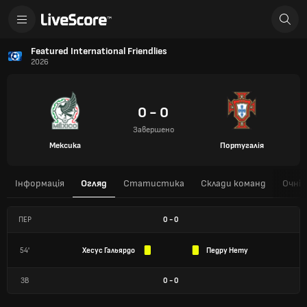
Featured International Friendlies
2026
0 - 0
Завершено
Мексика
Португалія
Інформація
Огляд
Статистика
Склади команд
Очні 
ПЕР
0
-
0
54'
Хесус Гальярдо
Педру Нету
ЗВ
0
-
0