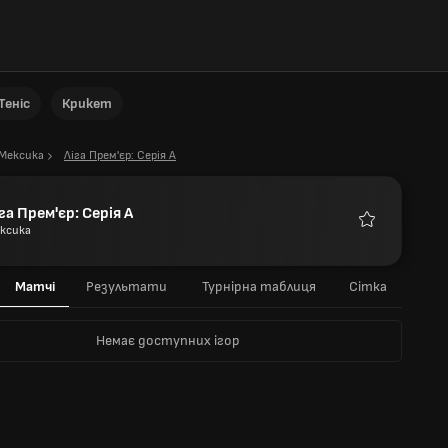
Теніс
Крикет
Мексика
Ліга Прем'єр: Серія А
га Прем'єр: Серія А
ксика
Улюблені
Матчі
Результати
Турнірна таблиця
Сітка
Немає доступних ігор