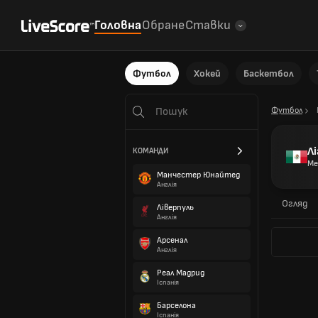
Головна
Обране
Ставки
Футбол
Хокей
Баскетбол
Футбол
Лі
КОМАНДИ
Ме
Манчестер Юнайтед
Англія
Огляд
Ліверпуль
Англія
Арсенал
Англія
Реал Мадрид
Іспанія
Барселона
Іспанія