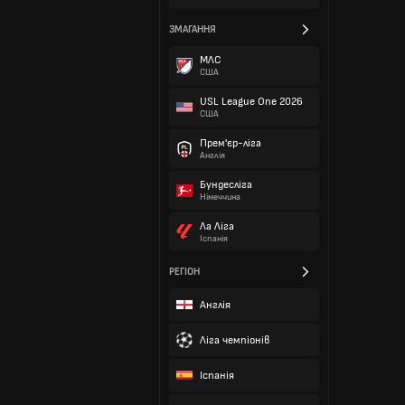
ЗМАГАННЯ
МЛС
США
USL League One 2026
США
Прем'єр-ліга
Англія
Бундесліга
Німеччина
Ла Ліга
Іспанія
РЕГІОН
Англія
Ліга чемпіонів
Іспанія