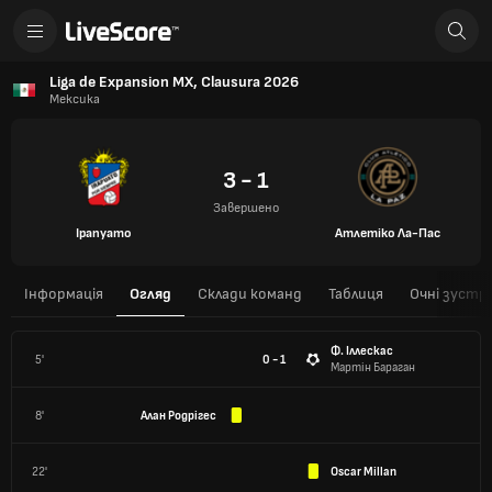
Liga de Expansion MX, Clausura 2026
Мексика
3 - 1
Завершено
Ірапуато
Атлетіко Ла-Пас
Інформація
Огляд
Склади команд
Таблиця
Очні зустрі
Ф. Іллескас
5'
0 - 1
Мартін Бараган
8'
Алан Родрігес
22'
Oscar Millan