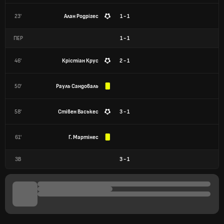
23'
Алан Родрігес
1 - 1
ПЕР
1
-
1
46'
Крістіан Крус
2 - 1
50'
Рауль Сандоваль
58'
Стівен Васькес
3 - 1
61'
Г. Мартінес
ЗВ
3
-
1