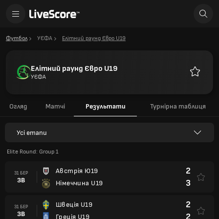
Футбол
УЄФА
Елітний раунд Євро U19
Елітний раунд Євро U19
УЄФА
Улюблен
Огляд
Матчі
Результати
Турнірна таблиця
Усі етапи
Elite Round: Group 1
2
Австрія Ю19
31 БЕР
ЗВ
3
Німеччина U19
2
Швеція U19
31 БЕР
ЗВ
2
Греція U19