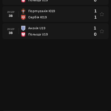
0
Польща U19
1
Португалія Ю19
28 БЕР
ЗВ
1
Сербія Ю19
1
Англія U19
28 БЕР
ЗВ
0
Польща U19