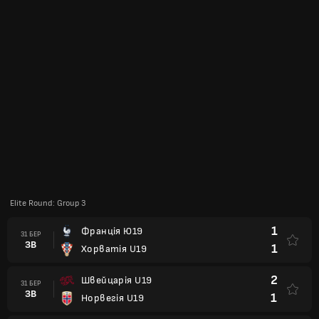
Elite Round: Group 3
1
Франція Ю19
31 БЕР
ЗВ
1
Хорватія U19
2
Швейцарія U19
31 БЕР
ЗВ
1
Норвегія U19