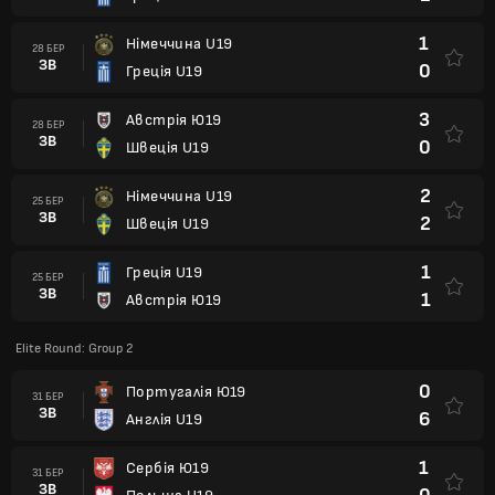
1
Німеччина U19
28 БЕР
ЗВ
0
Греція U19
3
Австрія Ю19
28 БЕР
ЗВ
0
Швеція U19
2
Німеччина U19
25 БЕР
ЗВ
2
Швеція U19
1
Греція U19
25 БЕР
ЗВ
1
Австрія Ю19
Elite Round: Group 2
0
Португалія Ю19
31 БЕР
ЗВ
6
Англія U19
1
Сербія Ю19
31 БЕР
ЗВ