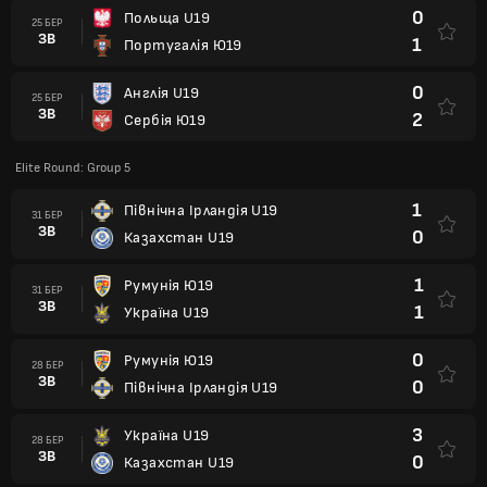
0
Польща U19
25 БЕР
ЗВ
1
Португалія Ю19
0
Англія U19
25 БЕР
ЗВ
2
Сербія Ю19
Elite Round: Group 5
1
Північна Ірландія U19
31 БЕР
ЗВ
0
Казахстан U19
1
Румунія Ю19
31 БЕР
ЗВ
1
Україна U19
0
Румунія Ю19
28 БЕР
ЗВ
0
Північна Ірландія U19
3
Україна U19
28 БЕР
ЗВ
0
Казахстан U19