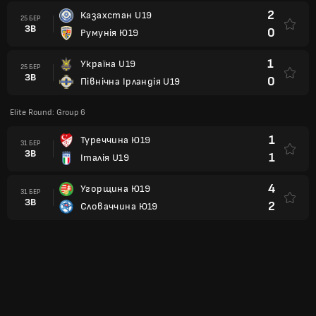
2
Казахстан U19
25 БЕР
ЗВ
0
Румунія Ю19
1
Україна U19
25 БЕР
ЗВ
0
Північна Ірландія U19
Elite Round: Group 6
1
Туреччина Ю19
31 БЕР
ЗВ
1
Італія U19
4
Угорщина Ю19
31 БЕР
ЗВ
2
Словаччина Ю19