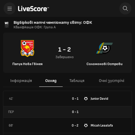
Відбіркові матчі чемпіонату світу: ОФК
Кваліфікація ОФК: Група А
1 - 2
Завершено
Папуа Нова Гвінея
Соломонові Острови
Інформація
Огляд
Таблиця
Очні зустрічі
41'
0 - 1
Junior David
ПЕР
0
-
1
68'
0 - 2
Micah Leaalafa