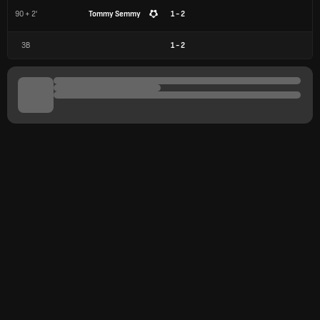
90 + 2'
Tommy Semmy
1 - 2
ЗВ
1
-
2