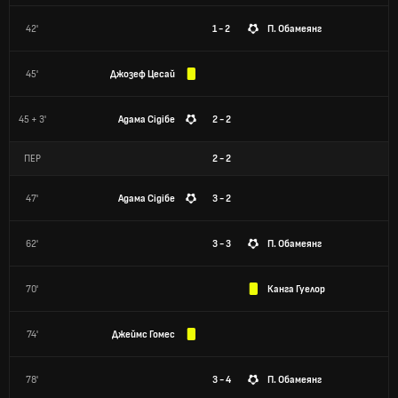
42'
1 - 2
П. Обамеянг
45'
Джозеф Цесай
45 + 3'
Адама Сідібе
2 - 2
ПЕР
2
-
2
47'
Адама Сідібе
3 - 2
62'
3 - 3
П. Обамеянг
70'
Канга Гуелор
74'
Джеймс Гомес
78'
3 - 4
П. Обамеянг