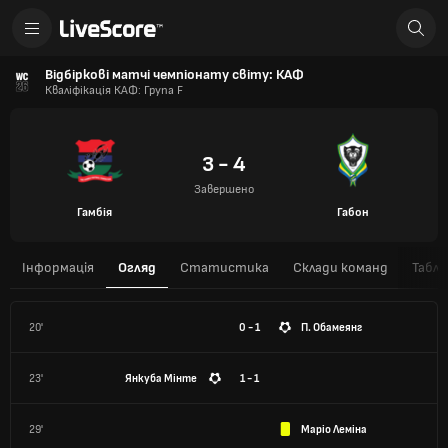
Відбіркові матчі чемпіонату світу: КАФ
Кваліфікація КАФ: Група F
3 - 4
Завершено
Гамбія
Габон
Інформація
Огляд
Статистика
Склади команд
Табли
20'
0 - 1
П. Обамеянг
23'
Янкуба Мінте
1 - 1
29'
Маріо Леміна