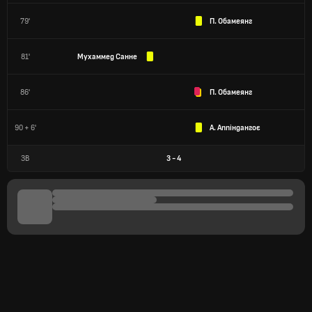
79'
П. Обамеянг
81'
Мухаммед Санне
86'
П. Обамеянг
90 + 6'
А. Аппіндангоє
ЗВ
3
-
4