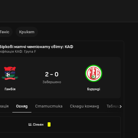
Теніс
Крикет
біркові матчі чемпіонату світу: КАФ
ліфікація КАФ: Група F
2 - 0
Завершено
Гамбія
Бурунді
ація
Огляд
Статистика
Склади команд
Таблиця
Очні
Ш. Сіньян