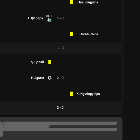
J. Girumugisha
ПЕН
А. Фадера
1 - 0
Ф. Нсабіюмва
1
-
0
Д. Цесай
Е. Адамс
2 - 0
К. Ндуваругіра
2
-
0