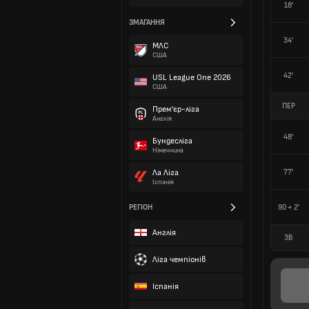
18'
ЗМАГАННЯ
34'
МЛС
США
42'
USL League One 2026
США
ПЕР
Прем'єр-ліга
Англія
48'
Бундесліга
Німеччина
77'
Ла Ліга
Іспанія
РЕГІОН
90 + 2'
Англія
ЗВ
Ліга чемпіонів
Іспанія