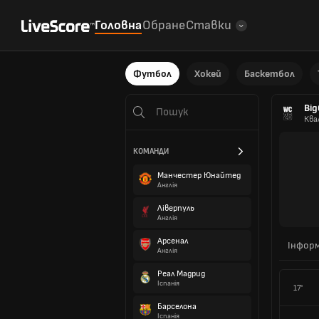
Головна
Обране
Ставки
Футбол
Хокей
Баскетбол
Від
Ква
КОМАНДИ
Манчестер Юнайтед
Англія
Ліверпуль
Англія
Арсенал
Інформ
Англія
Реал Мадрид
Іспанія
17'
Барселона
Іспанія