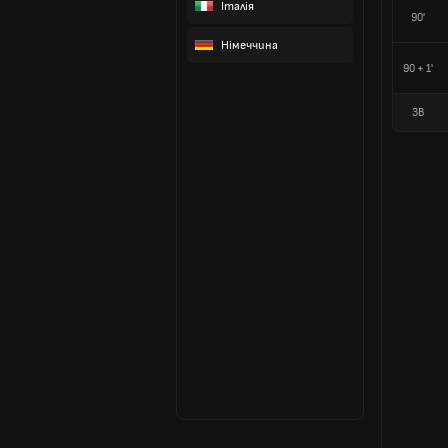
Італія
90'
Німеччина
90 + 1'
ЗВ