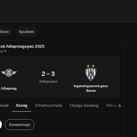
Теніс
Крикет
бок Лібертадорес 2025
up H
2 - 3
Завершено
Індепендьєнте дель
Лібертад
Вальє
ація
Огляд
Статистика
Склади команд
Таблиця
Очні
Коментарі