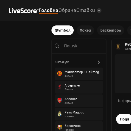
Головна
Обране
Ставки
Футбол
Хокей
Баскетбол
Ку
Gro
КОМАНДИ
Манчестер Юнайтед
Англія
Ліверпуль
Англія
Арсенал
Інформ
Англія
Реал Мадрид
Іспанія
Події
Барселона
Іспанія