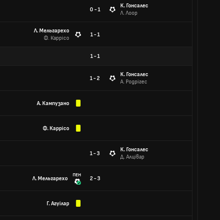
К. Гонсалес
0 - 1
Л. Лоор
Л. Мельгарехо
1 - 1
Ф. Каррісо
1
-
1
К. Гонсалес
1 - 2
А. Родрігес
А. Кампузано
Ф. Каррісо
К. Гонсалес
1 - 3
Д. Алцівар
ПЕН
Л. Мельгарехо
2 - 3
Г. Агуілар