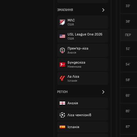
33'
ЗМАГАННЯ
МЛС
38'
США
USL League One 2026
ПЕР
США
Прем'єр-ліга
51'
Англія
Бундесліга
54'
Німеччина
Ла Ліга
58'
Іспанія
РЕГІОН
65'
Англія
85'
Ліга чемпіонів
Іспанія
87'