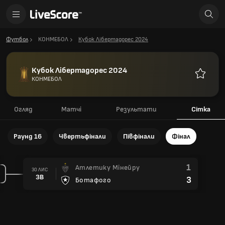
Футбол
КОНМЕБОЛ
Кубок Лібертадорес 2024
Кубок Лібертадорес 2024
КОНМЕБОЛ
Улюблен
Огляд
Матчі
Результати
Сітка
Раунд 16
Чвертьфінали
Півфінали
Фінал
1
Атлетику Мінейру
30 ЛИС
ЗВ
3
Ботафого