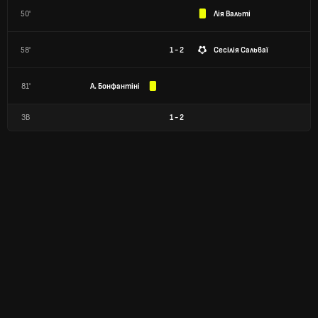
50'
Лія Вальті
58'
1 - 2
Сесілія Сальваї
81'
А. Бонфантіні
ЗВ
1
-
2