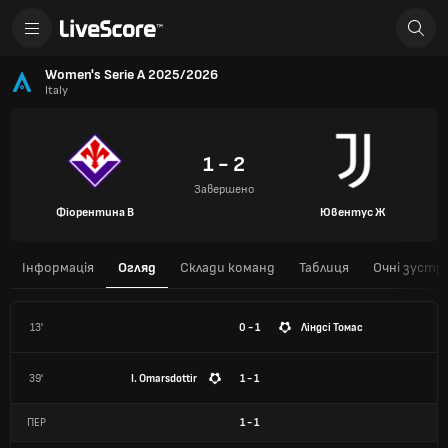
Women's Serie A 2025/2026
Italy
1 - 2
Завершено
Фіорентина В
Ювентус Ж
Інформація
Огляд
Склади команд
Таблиця
Очні зустрі
13'
0 - 1
Ліндсі Томас
39'
I. Omarsdottir
1 - 1
ПЕР
1
-
1