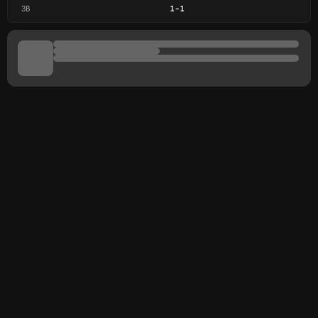
ЗВ
1
-
1