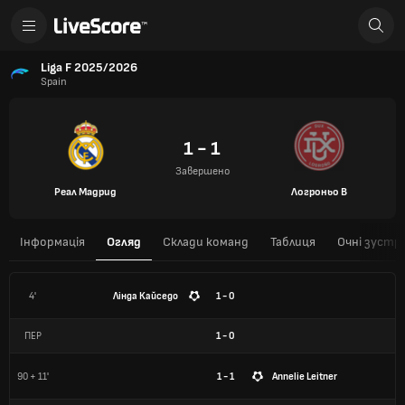
Liga F 2025/2026
Spain
1 - 1
Завершено
Реал Мадрид
Логроньо В
Інформація
Огляд
Склади команд
Таблиця
Очні зустрі
4'
Лінда Кайседо
1 - 0
ПЕР
1
-
0
90 + 11'
1 - 1
Annelie Leitner