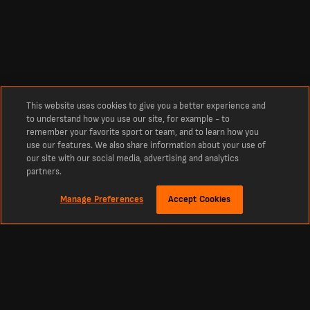
This website uses cookies to give you a better experience and
to understand how you use our site, for example - to
remember your favorite sport or team, and to learn how you
use our features. We also share information about your use of
our site with our social media, advertising and analytics
partners.
Manage Preferences
Accept Cookies
Про нас
Атлетіко Мадрид Б – Сабадель: рахунок наживо
Футбол: останні оновлення – рахунок, склади команд та інша важлива
інформація про матч Атлетіко Мадрид Б – Сабадель. Слідкуйте за