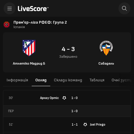
Прем'єр-ліга РФЕФ: Група 2
Іспанія
4 - 3
Завершено
Атлетіко Мадрид Б
Сабадель
Інформація
Огляд
Склади команд
Таблиця
Очні зустрі
30'
Арнау Ортіс
1 - 0
ПЕР
1
-
0
51'
1 - 1
Joel Priego