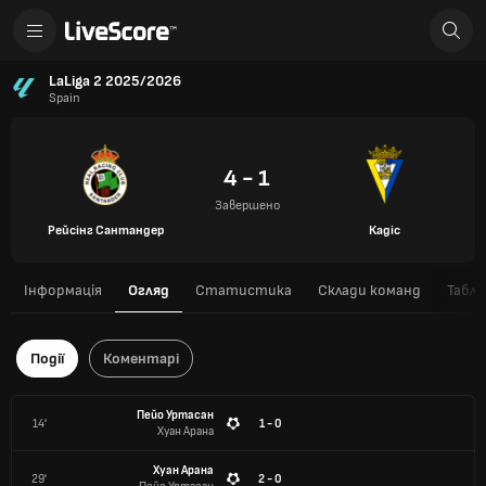
LaLiga 2 2025/2026
Spain
4 - 1
Завершено
Рейсінг Сантандер
Кадіс
Інформація
Огляд
Статистика
Склади команд
Табли
Події
Коментарі
Пейо Уртасан
14'
1 - 0
Хуан Арана
Хуан Арана
29'
2 - 0