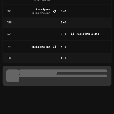
Пейо Уртасан
Хуан Арана
34'
3 - 0
Іньїго Вісенте
ПЕР
3
-
0
57'
3 - 1
Алекс Фернандес
73'
Іньїго Вісенте
4 - 1
ЗВ
4
-
1