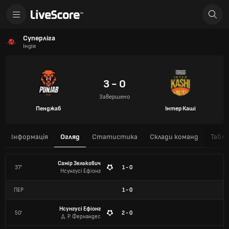
Суперліга
Індія
3 - 0
Завершено
Пенджаб
Інтер Каші
Інформація
Огляд
Статистика
Склади команд
Табли
Самір Зелькович
37'
1 - 0
Нсунгусі Ефіонг
ПЕР
1
-
0
Нсунгусі Ефіонг
50'
2 - 0
Д. Р. Фернандес