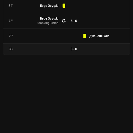
54'
Беде Осуджі
Беде Осуджі
72'
3 - 0
Leon Augustine
79'
Джейеш Ране
ЗВ
3
-
0