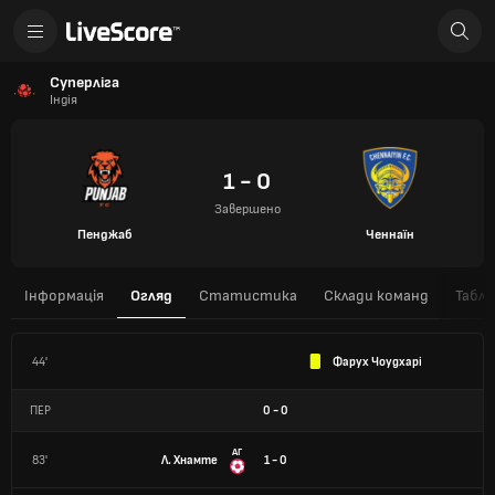
Суперліга
Індія
1 - 0
Завершено
Пенджаб
Ченнаїн
Інформація
Огляд
Статистика
Склади команд
Табли
44'
Фарух Чоудхарі
ПЕР
0
-
0
АГ
83'
Л. Хнамте
1 - 0