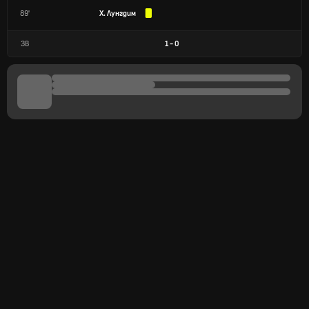
89'
Х. Лунгдим
ЗВ
1
-
0