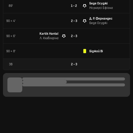
Беде Осуджі
89'
1 - 2
Нсунгусі Ефіонг
Д. Р. Фернандес
90 + 4'
2 - 3
Беде Осуджі
Kartik Hantal
90 + 6'
2 - 3
Л. Кхавлхрінг
90 + 8'
Біджой Ві
ЗВ
2
-
3