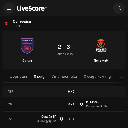
Суперліга
Індія
2 - 3
Завершено
Одіша
Пенджаб
Інформація
Огляд
Статистика
Склади команд
Табли
ПЕР
0
-
0
М. Кіпген
70'
0 - 1
Самір Зелькович
Сухайр ВП
72'
1 - 1
Ванлал зуйдика