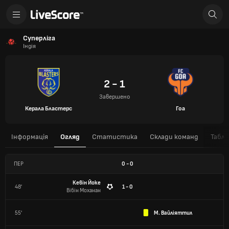
Суперліга
Індія
2 - 1
Завершено
Керала Бластерс
Гоа
Інформація
Огляд
Статистика
Склади команд
Табли
ПЕР
0
-
0
Кевін Йоке
48'
1 - 0
Вібін Моханан
55'
М. Вайліяттил