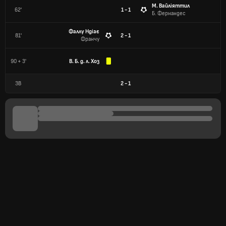
М. Вайліяттил
62'
1 - 1
Б. Фернандес
Фаллу Ндіає
81'
2 - 1
Франчу
90 + 3'
В. Б. д. л. Хоз
ЗВ
2
-
1