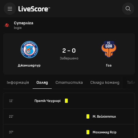
Суперліга
Індія
2 - 0
Завершено
Джамшедпур
Гоа
Інформація
Огляд
Статистика
Склади команд
Табли
11'
Пратік Чаудхарі
22'
М. Вайліяттил
37'
Мохаммад Ясір