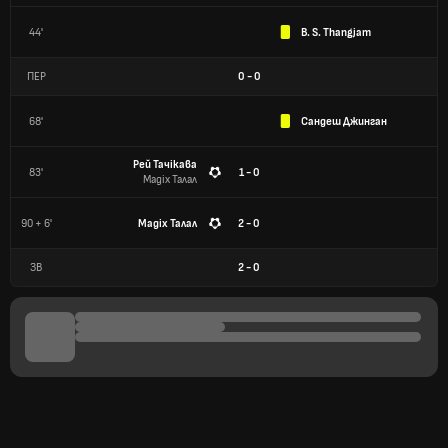
44'
B. S. Thangjam
ПЕР
0
-
0
68'
Сандеш Джинган
Рей Тачікава
83'
1 - 0
Мадіх Талал
90 + 6'
Мадіх Талал
2 - 0
ЗВ
2
-
0