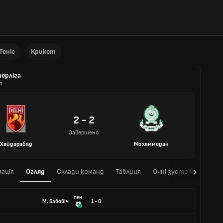
Теніс
Крикет
ерліга
я
2 - 2
Завершено
Хайдарабад
Мохаммедан
ація
Огляд
Склади команд
Таблиця
Очні зустрічі
ПЕН
М. Бабовіч
1 - 0