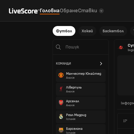
Головна
Обране
Ставки
Футбол
Хокей
Баскетбол
Суп
Інді
КОМАНДИ
Манчестер Юнайтед
Англія
Ліверпуль
Англія
Арсенал
Інформ
Англія
Реал Мадрид
Іспанія
17'
Барселона
Іспанія