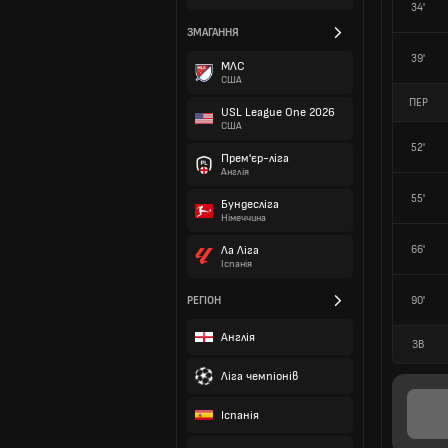
34'
ЗМАГАННЯ
39'
МЛС
США
ПЕР
USL League One 2026
США
52'
Прем'єр-ліга
Англія
55'
Бундесліга
Німеччина
66'
Ла Ліга
Іспанія
РЕГІОН
90'
Англія
ЗВ
Ліга чемпіонів
Іспанія