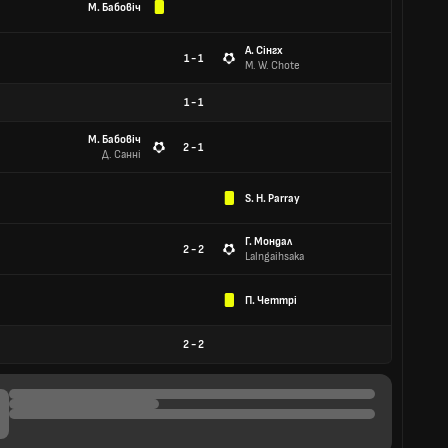
М. Бабовіч
А. Сінгх
1 - 1
M. W. Chote
1
-
1
М. Бабовіч
2 - 1
Д. Санні
S. H. Parray
Г. Мондал
2 - 2
Lalngaihsaka
П. Четтрі
2
-
2