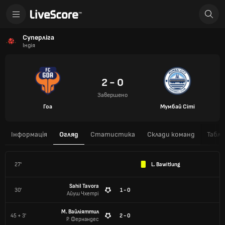
Суперліга
Індія
2 - 0
Завершено
Гоа
Мумбай Сіті
Інформація
Огляд
Статистика
Склади команд
Табли
27'
L. Bawitlung
Sahil Tavora
30'
1 - 0
Айуш Чхетрі
М. Вайліяттил
45 + 3'
2 - 0
Р. Фернандес