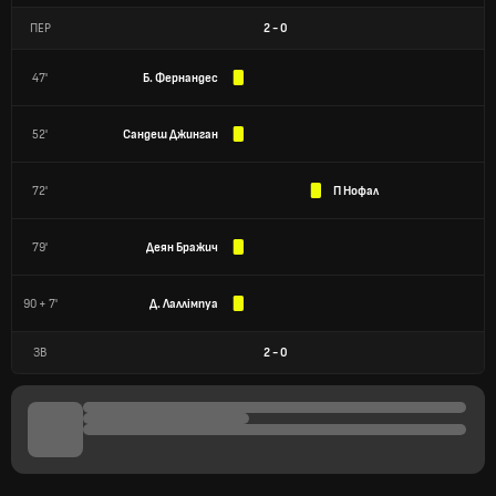
ПЕР
2
-
0
47'
Б. Фернандес
52'
Сандеш Джинган
72'
П Нофал
79'
Деян Бражич
90 + 7'
Д. Лаллімпуа
ЗВ
2
-
0