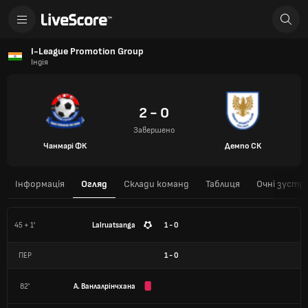
I-League Promotion Group
Індія
2 - 0
Завершено
Чанмарі ФК
Демпо СК
Інформація
Огляд
Склади команд
Таблиця
Очні зустрі
45 + 1'
Lalruatsanga
1 - 0
ПЕР
1
-
0
82'
А. Ванлалрінчхана