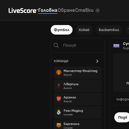
Головна
Обране
Ставки
Футбол
Хокей
Баскетбол
Суп
Sup
КОМАНДИ
Манчестер Юнайтед
Англія
П
Ліверпуль
Англія
Арсенал
Інформ
Англія
Реал Мадрид
Іспанія
Події
Барселона
Іспанія