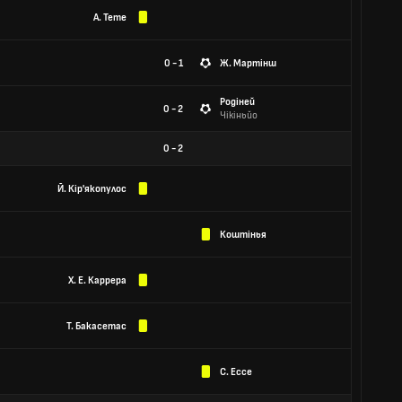
А. Тете
0 - 1
Ж. Мартінш
Родіней
0 - 2
Чікіньйо
0
-
2
Й. Кір'якопулос
Коштінья
Х. Е. Каррера
Т. Бакасетас
С. Ессе