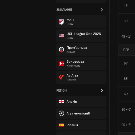
13'
ЗМАГАННЯ
МЛС
33'
США
USL League One 2026
45 + 1'
США
Прем'єр-ліга
ПЕР
Англія
Бундесліга
67'
Німеччина
Ла Ліга
68'
Іспанія
РЕГІОН
69'
Англія
90 + 6'
Ліга чемпіонів
Іспанія
90 + 7'