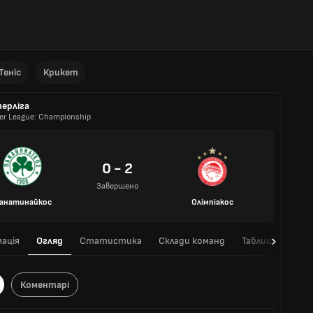
Теніс
Крикет
ерліга
er League: Championship
0 - 2
Завершено
анатинайкос
Олімпіакос
ація
Огляд
Статистика
Склади команд
Таблиця
Очні
Коментарі